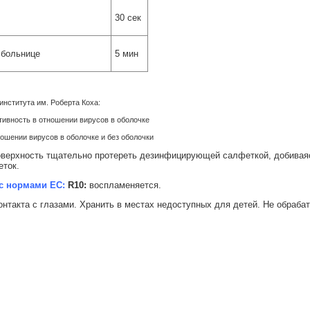
30 сек
 больнице
5 мин
института им. Роберта Коха:
ктивность в отношении вирусов в оболочке
ношении вирусов в оболочке и без оболочки
верхность тщательно протереть дезинфицирующей салфеткой, добиваяс
еток.
с нормами ЕС:
R10:
воспламеняется.
онтакта с глазами. Хранить в местах недоступных для детей. Не обраба