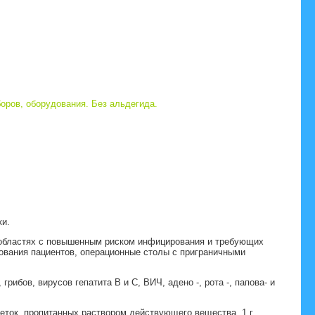
ров, оборудования. Без альдегида.
ки.
 областях с повышенным риском инфицирования и требующих
дования пациентов, операционные столы с приграничными
ибов, вирусов гепатита В и С, ВИЧ, адено -, рота -, папова- и
еток, пропитанных раствором действующего вещества. 1 г