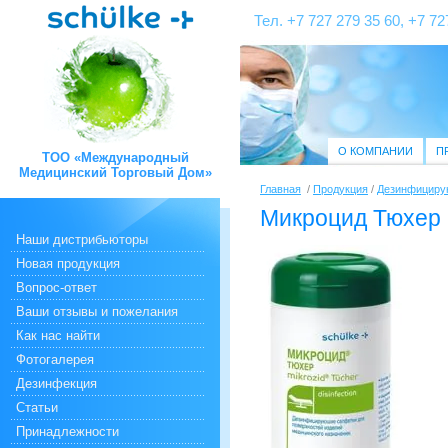
Тел. +7 727 279 35 60, +7 72
О КОМПАНИИ
П
ТОО «Международный
Медицинский Торговый Дом»
Главная
/
Продукция
/
Дезинфициру
Микроцид Тюхер
Наши дистрибьюторы
Новая продукция
Вопрос-ответ
Ваши отзывы и пожелания
Как нас найти
Фотогалерея
Дезинфекция
Статьи
Принадлежности