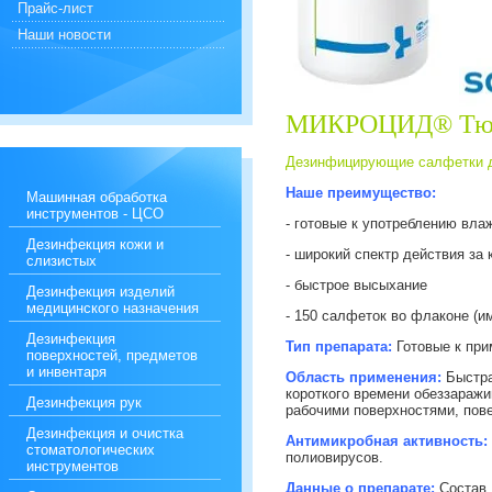
Прайс-лист
Наши новости
МИКРОЦИД® Тю
Дезинфицирующие салфетки дл
Наше преимущество:
Машинная обработка
инструментов - ЦСО
- готовые к употреблению вл
Дезинфекция кожи и
- широкий спектр действия за 
слизистых
- быстрое высыхание
Дезинфекция изделий
медицинского назначения
- 150 салфеток во флаконе (и
Дезинфекция
Тип препарата:
Готовые к пр
поверхностей, предметов
и инвентаря
Область применения:
Быстра
короткого времени обеззаражи
Дезинфекция рук
рабочими поверхностями, пов
Дезинфекция и очистка
Антимикробная активность:
стоматологических
полиовирусов.
инструментов
Данные о препарате:
Состав 