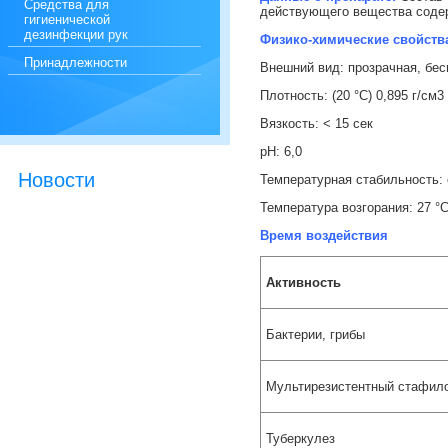
Cредства для
действующего вещества содержи
гигиенической
дезинфекции рук
Физико-химические свойст
Принадлежности
Внешний вид: прозрачная, бес
Плотность: (20 °С) 0,895 г/см3
Вязкость: < 15 сек
рН: 6,0
Новости
Температурная стабильность: о
Температура возгорания: 27 °
Время воздействия
Активность
Бактерии, грибы
Мультирезистентный стафило
Туберкулез