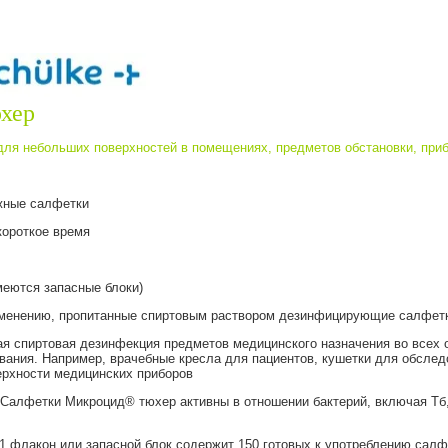
хер
я небольших поверхностей в помещениях, предметов обстановки, прибо
ажные салфетки
короткое время
меются запасные блоки)
именению, пропитанные спиртовым раствором дезинфицирующие салфет
я спиртовая дезинфекция предметов медицинского назначения во всех
вания. Например, врачебные кресла для пациентов, кушетки для обсле
ерхности медицинских приборов
Салфетки Микроцид® тюхер активны в отношении бактерий, включая Тб, гр
1 флакон или запасной блок содержит 150 готовых к употреблению салф