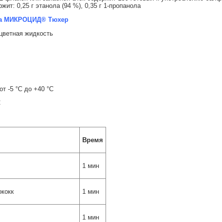
т: 0,25 г этанола (94 %), 0,35 г 1-пропанола
ва
МИКРОЦИД®
Тюхер
цветная жидкость
т -5 °С до +40 °С
С
Время
1 мин
кокк
1 мин
1 мин