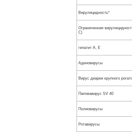
Вирулицидность*
Ограниченная вирулицидность
С)
гепатит А, Е
Аденовирусы
Вирус диареи крупного рогато
Паповавирус SV 40
Полиовирусы
Ротавирусы