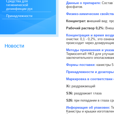
Cредства для
Данные о препарате:
Состав 
гигиенической
фосфатов.
дезинфекции рук
Физико-химические свойств
Принадлежности
Концентрат: в
нешний вид: про
Рабочий раствор 0,2%:
Внешн
Концентрация и время возд
очистки: 0,1 - 0,2%, это означ
происходит через дозирующи
Новости
Методы применения и указа
Термосепта® НКЗ для улучшен
заключительного ополаскиван
Формы поставки:
канистры 5 
Принадлежности и дозаторы
Маркировка в соответствии
Хi:
раздражающий
S36:
раздражает глаза
S26:
при попадании в глаза ср
Информация об упаковке:
Т
Канистры и крышки изготовле