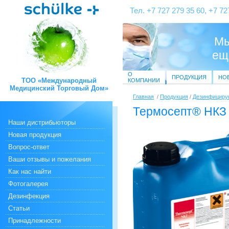
Тел. +7 727 279 35 60, +7 72
Мы
ещ
О
ПРОДУКЦИЯ
НО
ТОО «Международный
КОМПАНИИ
Медицинский Торговый Дом»
Главная
/
Продукция
/
Дезинфициру
Термосепт® НКЗ
Наши дистрибьюторы
Новая продукция
Вопрос-ответ
Ваши отзывы и пожелания
Как нас найти
Фотогалерея
Дезинфекция
Статьи
Принадлежности