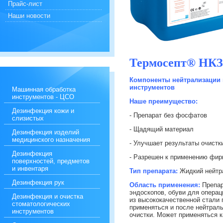
Прайс-лист
Наши новости
Термосепт® НКЗ
Компоненты нейтрализации 
инструментов
Машинная обработка
инструментов - ЦСО
Наше преимущество:
Дезинфекция кожи и
- Препарат без фосфатов
слизистых
- Щадящий материал
Дезинфекция изделий
медицинского назначения
- Улучшает результаты очистк
Дезинфекция
- Разрешен к применению фи
поверхностей, предметов
и инвентаря
Тип препарата:
Жидкий нейтра
Дезинфекция рук
Область применения:
Препар
эндоскопов, обуви для операц
Дезинфекция и очистка
из высококачественной стали 
стоматологических
применяться и после нейтрал
инструментов
очистки. Может применяться к