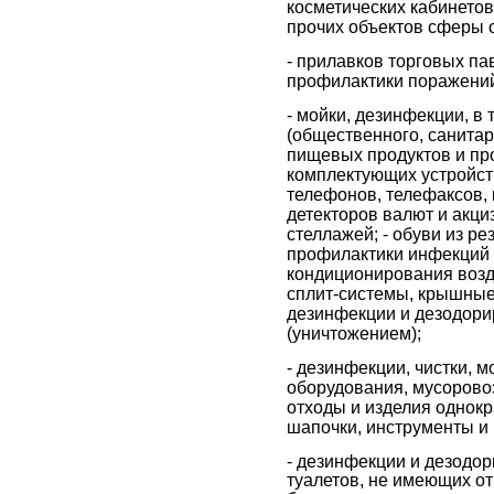
косметических кабинетов
прочих объектов сферы о
- прилавков торговых па
профилактики поражений
- мойки, дезинфекции, в
(общественного, санитар
пищевых продуктов и про
комплектующих устройств
телефонов, телефаксов, к
детекторов валют и акц
стеллажей; - обуви из р
профилактики инфекций г
кондиционирования возд
сплит-системы, крышные
дезинфекции и дезодори
(уничтожением);
- дезинфекции, чистки, 
оборудования, мусоровоз
отходы и изделия однокр
шапочки, инструменты и п
- дезинфекции и дезодо
туалетов, не имеющих от