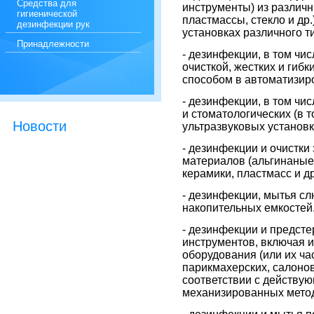
Cредства для
инструменты) из различн
гигиенической
пластмассы, стекло и д
дезинфекции рук
установках различного т
Принадлежности
- дезинфекции, в том чи
очисткой, жестких и гиб
способом в автоматизир
- дезинфекции, в том чи
и стоматологических (в 
Новости
ультразвуковых установк
- дезинфекции и очистки
материалов (альгинаные,
керамики, пластмасс и д
- дезинфекции, мытья с
накопительных емкостей
- дезинфекции и предсте
инструментов, включая 
оборудования (или их ч
парикмахерских, салонов
соответствии с действую
механизированных методо