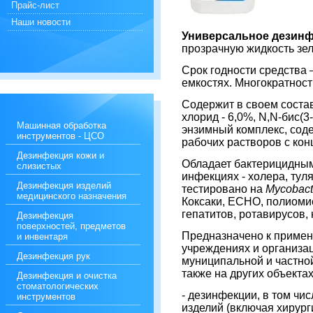
Прайс-лист
Наши новости
У
ниверсальное
дезинф
прозрачную жидкость зел
Срок годности средства –
емкостях. Многократност
Содержит в своем соста
хлорид - 6,0%, N,N-бис(
Машинная обработка
энзимный комплекс, соде
инструментов - ЦСО
рабочих растворов с конц
Дезинфекция кожи и
Обладает бактерицидным
слизистых
инфекциях - холера, тул
Дезинфекция изделий
тестировано на
Mycobact
медицинского назначения
Коксаки, ЕСНО, полиомие
гепатитов, ротавирусов,
Дезинфекция
поверхностей, предметов
Предназначено к примен
и инвентаря
учреждениях и организа
Дезинфекция рук
муниципальной и частной
также на других объектах
Дезинфекция и очистка
стоматологических
- дезинфекции, в том чи
инструментов
изделий (включая хирург