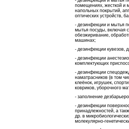
- дезинфекции и мытья п
помещениях, жесткой и м
напольных покрытий, апп
оптических устройств, б
- дезинфекции и мытья п
мытья посуды, включая 
обезжиривание, обработ
машинах;
- дезинфекции кувезов, 
- дезинфекции анестези
комплектующих приспособ
- дезинфекции спецодеж
наматрасников (в том ч
клеёнок, игрушек, спорт
ковриков, уборочного ма
- заполнение дезбарьеро
- дезинфекции поверхнос
принадлежностей, а такж
др. в микробиологически
молекулярно-генетическ