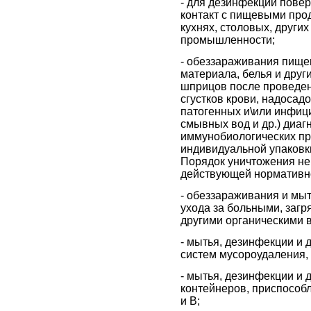
- для дезинфекции пове
контакт с пищевыми про
кухнях, столовых, друг
промышленности;
- обеззараживания пищев
материала, белья и друг
шприцов после проведени
сгустков крови, надосад
патогенных и\или инфици
смывных вод и др.) диаг
иммунобиологических пр
индивидуальной упаковки
Порядок уничтожения не
действующей нормативно
- обеззараживания и мыт
ухода за больными, заг
другими органическими 
- мытья, дезинфекции и
систем мусороудаления,
- мытья, дезинфекции и 
контейнеров, приспособл
и В;