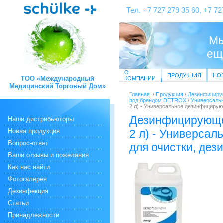
Тел. +7 727 279 35 60, +7 72
Мы
ещ
О
ПРОДУКЦИЯ
НО
ТОО «Международный
КОМПАНИИ
Медицинский Торговый Дом»
Главная
/
Продукция
/
Дезинфицирую
под брендом DETROX
/
Универсаль
2 л) - Универсальное дезинфицирую
Дезинфицирующе
Наши дистрибьюторы
Новая продукция
2 л) - Универса
Вопрос-ответ
для очистки, де
Ваши отзывы и пожелания
Как нас найти
Фотогалерея
Дезинфекция
Статьи
Принадлежности